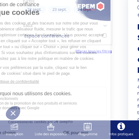
DATES
22 sept.
23 sept.
24 sept.
SALLE
Espace conférences
Effacer tous les filtres
Inscription
Liste des exposants
Programme
Infos pratiques